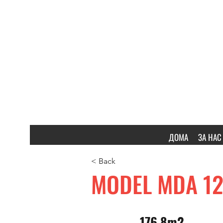
ДОМА
ЗА НАС
< Back
MODEL MDA 1
176.8m2