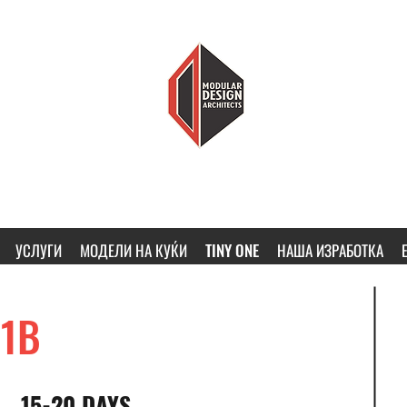
MODULAR DESIGN ARCHITECTS
ПОМАЛКУ КУЌА, ПОВЕЌЕ ДОМ
УСЛУГИ
МОДЕЛИ НА КУЌИ
TINY ONE
НАША ИЗРАБОТКА
21B
15-20 DAYS