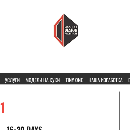
MODULAR DESIGN ARCHITECTS
ПОМАЛКУ КУЌА, ПОВЕЌЕ ДОМ
УСЛУГИ
МОДЕЛИ НА КУЌИ
TINY ONE
НАША ИЗРАБОТКА
1
16-20 DAYS