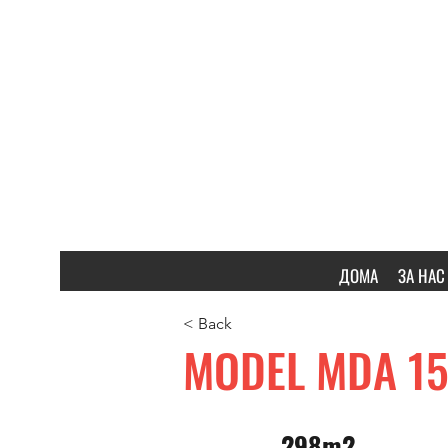
ДОМА
ЗА НАС
< Back
MODEL MDA 15
298m2