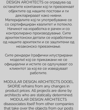
DESIGN ARCHITECTS се оградува од
останатите компании кој ги превземаат
објектите од нашите постови и ги
декларирааат како нивни.
Материјалите кој ги употребуваме се
со сертифициран квалитет и потекло.
Начинот на изработка е рачен и со
контролирано производување. Сите
архитектонски детали се изработени
од нашите архитекти и се заштитени од
незаконско превземање.
Сите рендери (графички илустрирани
модели) кој се прикажани не се
официјални и истите се одлучуваат со
клиентот за кој ќе се изведуваат
работите.
MODULAR DESIGN ARCHITECTS DOOEL
SKOPJE refrains from any changes in
product prices. All projects are done by
architects who are statically determined.
MODULAR DESIGN ARCHITECTS
disassociates itself from other companies
that take over the objects from our posts