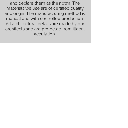
and declare them as their own. The
materials we use are of certified quality
and origin. The manufacturing method is
manual and with controlled production.
All architectural details are made by our
architects and are protected from illegal
acquisition.
All renderings (graphically illustrated
models) shown are not official and are
decided with the client for whom the
works will be performed.